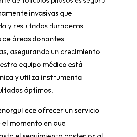
e de folículos pilosos es seguro
imamente invasivas que
da y resultados duraderos.
os de áreas donantes
das, asegurando un crecimiento
uestro equipo médico está
ica y utiliza instrumental
ultados óptimos.
enorgullece ofrecer un servicio
de el momento en que
asta el seguimiento posterior al